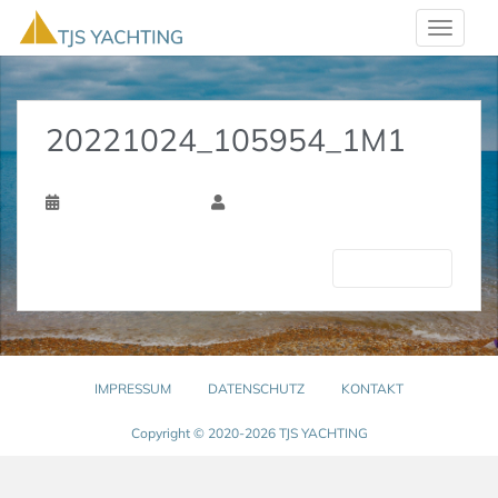
Skip to main content
TOGGLE
20221024_105954_1M1
24. November 2022
Torsten Schlichtholz
Nächste
IMPRESSUM
DATENSCHUTZ
KONTAKT
Copyright © 2020-2026 TJS YACHTING