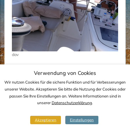
dav
Verwendung von Cookies
Wir nutzen Cookies für die sichere Funktion und für Verbesserungen
IMPRESSUM
DATENSCHUTZ
KONTAKT
unserer Website. Akzeptieren Sie bitte die Nutzung der Cookies oder
passen Sie Ihre Einstellungen an. Weitere Informationen sind in
Copyright © 2020-2026 TJS YACHTING
unserer
Datenschutzerklärung
.
Akzeptieren
Einstellungen