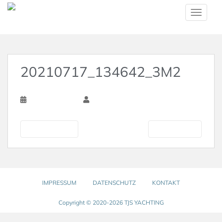
Skip to main content
TOGGLE
20210717_134642_3M2
9. Februar 2022
Torsten Schlichtholz
Vorherige
Nächste
IMPRESSUM
DATENSCHUTZ
KONTAKT
Copyright © 2020-2026 TJS YACHTING