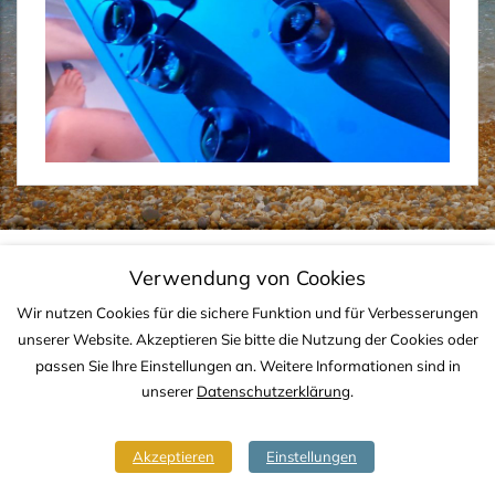
IMPRESSUM
DATENSCHUTZ
KONTAKT
Verwendung von Cookies
Copyright © 2020-2026 TJS YACHTING
Wir nutzen Cookies für die sichere Funktion und für Verbesserungen
unserer Website. Akzeptieren Sie bitte die Nutzung der Cookies oder
passen Sie Ihre Einstellungen an. Weitere Informationen sind in
unserer
Datenschutzerklärung
.
Akzeptieren
Einstellungen