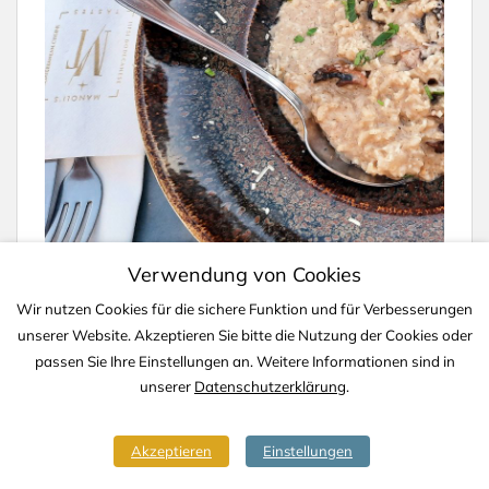
Verwendung von Cookies
Wir nutzen Cookies für die sichere Funktion und für Verbesserungen
unserer Website. Akzeptieren Sie bitte die Nutzung der Cookies oder
IMPRESSUM
DATENSCHUTZ
KONTAKT
passen Sie Ihre Einstellungen an. Weitere Informationen sind in
unserer
Datenschutzerklärung
.
Copyright © 2020-2026 TJS YACHTING
Akzeptieren
Einstellungen