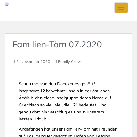
Skip to main content
TOGGLE
Familien-Törn 07.2020
5. November 2020
Family Crew
Schon mal von den Dodekanes gehört? …
insgesamt 12 bewohnte Inseln in der östlichen
Ägäis bilden diese Inselgruppe deren Name auf
Griechisch so viel wie „die 12“ bedeutet. Und
genau dort hin verschlug es uns in unserem
letzten Urlaub.
Angefangen hat unser Familien-Törn mit Freunden
auf Kos, genauer gesagt im Hafen von Kefalos