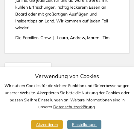
Janine, die jederzeit für uns da waren! Sei es mit
kühlen Erfrischungen, richtig leckerem Essen an
Board oder mit großartigen Ausflügen und
Insidertipps an Land. Wir kommen auf jeden Fall
wieder!
Die Familien-Crew | Laura, Andrew, Maren , Tim
Neue Website Online
Verwendung von Cookies
Erlebnisse von TJS.YACHTING auf INSTAGRAM verfolgen
Wir nutzen Cookies für die sichere Funktion und für Verbesserungen
unserer Website. Akzeptieren Sie bitte die Nutzung der Cookies oder
passen Sie Ihre Einstellungen an. Weitere Informationen sind in
unserer
Datenschutzerklärung
.
IMPRESSUM
DATENSCHUTZ
KONTAKT
Akzeptieren
Einstellungen
Copyright © 2020-2026 TJS YACHTING